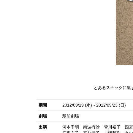
とあるスナックに集
期間
2012/09/19 (水)～2012/09/23 (日)
劇場
駅前劇場
出演
河本千明
南波有沙
菅川裕子
四宮