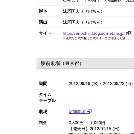
石毛友子
平林靖子
小磯勝弥
丸山
脚本
妹尾匡夫（せのちん）
演出
妹尾匡夫（せのちん）
サイト
http://senochin.blog.so-net.ne.jp/
※正式な公式情報は公式サイトでご確認ください。
駅前劇場（東京都）
期間
2012/09/19 (水)～2012/09/23 (日)
タイム
テーブル
劇場
駅前劇場
料金
3,800円 ～ 7,000円
【発売日】2012/07/15 (日)