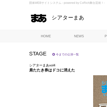
団体WEBサイトシステム - powered by
CoRich舞台芸術！-
シアターまあ
HOME
NEWS
P
STAGE
今までの公演一覧
シアターまあvol4
肩たたき券はドコに消えた