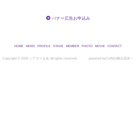
バナー広告お申込み
HOME
NEWS
PROFILE
STAGE
MEMBER
PHOTO
MOVIE
CONTACT
Copyright ©
2026 シアターまあ All rights reserved.
powered by
CoRich舞台芸術！