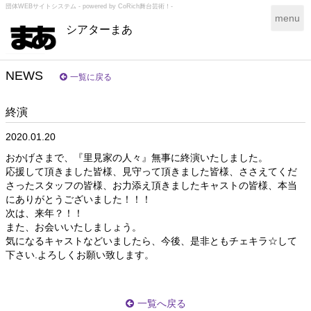
団体WEBサイトシステム - powered by
CoRich舞台芸術！-
T
menu
シアターまあ
o
g
g
l
NEWS
一覧に戻る
e
n
終演
a
v
2020.01.20
i
g
おかげさまで、『里見家の人々』無事に終演いたしました。
a
応援して頂きました皆様、見守って頂きました皆様、ささえてくだ
t
さったスタッフの皆様、お力添え頂きましたキャストの皆様、本当
i
にありがとうございました！！！
o
次は、来年？！！
n
また、お会いいたしましょう。
気になるキャストなどいましたら、今後、是非ともチェキラ☆して
下さい.よろしくお願い致します。
一覧へ戻る